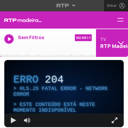
Entrar
Sem Filtros
NO AR
TV
RTP Madei
ERRO
204
HLS.JS FATAL ERROR - NETWORK
ERROR
ESTE CONTEÚDO ESTÁ NESTE
MOMENTO INDISPONÍVEL