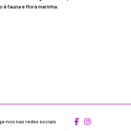
 à fauna e flora marinha.
Aceder ao Fac
Aceder ao I
ga-nos nas redes sociais