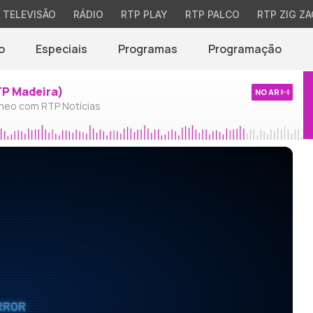
TELEVISÃO
RÁDIO
RTP PLAY
RTP PALCO
RTP ZIG ZA
o
Especiais
Programas
Programação
TP Madeira)
NO AR
neo com RTP Notícias
RROR