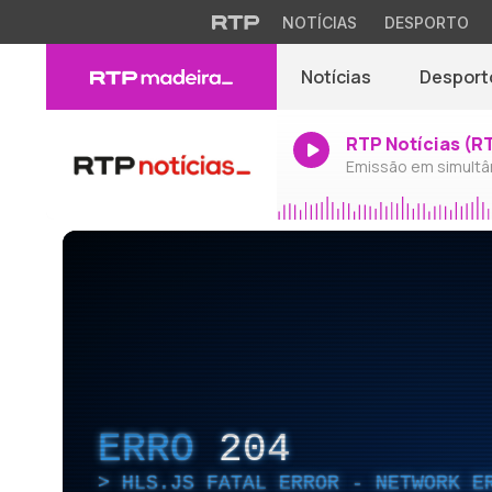
NOTÍCIAS
DESPORTO
Notícias
Desport
RTP Notícias (R
Emissão em simultâ
ERRO
204
HLS.JS FATAL ERROR - NETWORK E