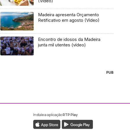
(Vídeo)
Madeira apresenta Orçamento
Retificativo em agosto (Vídeo)
Encontro de idosos da Madeira
junta mil utentes (vídeo)
PUB
Instale a aplicação
RTP Play
ebook da RTP Madeira
nstagram da RTP Madeira