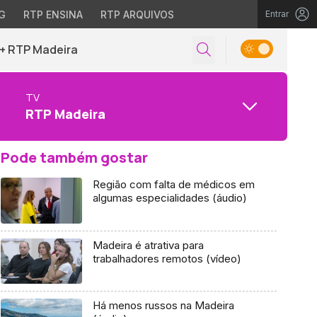
G
RTP ENSINA
RTP ARQUIVOS
Entrar
+ RTP Madeira
TV
RTP Madeira
Pode também gostar
Região com falta de médicos em
algumas especialidades (áudio)
Madeira é atrativa para
trabalhadores remotos (vídeo)
Há menos russos na Madeira