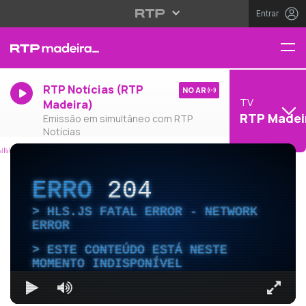
Entrar
RTP Notícias (RTP
NO AR
TV
Madeira)
RTP Madei
Emissão em simultâneo com RTP
Notícias
ERRO
204
HLS.JS FATAL ERROR - NETWORK
ERROR
ESTE CONTEÚDO ESTÁ NESTE
MOMENTO INDISPONÍVEL