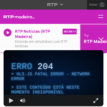
Entrar
RTP Notícias (RTP
NO AR
TV
Madeira)
RTP Madei
Emissão em simultâneo com RTP
Notícias
ERRO
204
HLS.JS FATAL ERROR - NETWORK
ERROR
ESTE CONTEÚDO ESTÁ NESTE
MOMENTO INDISPONÍVEL