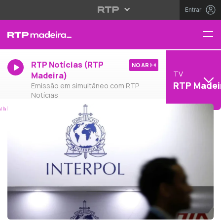
Entrar
RTP Notícias (RTP
NO AR
TV
Madeira)
RTP Madei
Emissão em simultâneo com RTP
Notícias