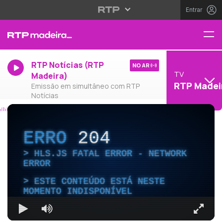
Entrar
RTP Notícias (RTP
NO AR
TV
Madeira)
RTP Madei
Emissão em simultâneo com RTP
Notícias
ERRO
204
HLS.JS FATAL ERROR - NETWORK
ERROR
ESTE CONTEÚDO ESTÁ NESTE
MOMENTO INDISPONÍVEL