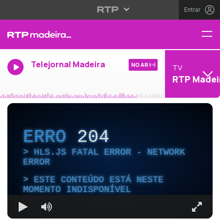
Entrar
Telejornal Madeira
NO AR
TV
RTP Madei
ERRO
204
HLS.JS FATAL ERROR - NETWORK
ERROR
ESTE CONTEÚDO ESTÁ NESTE
MOMENTO INDISPONÍVEL