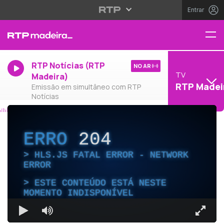
Entrar
RTP Notícias (RTP
NO AR
TV
Madeira)
RTP Madei
Emissão em simultâneo com RTP
Notícias
ERRO
204
HLS.JS FATAL ERROR - NETWORK
ERROR
ESTE CONTEÚDO ESTÁ NESTE
MOMENTO INDISPONÍVEL