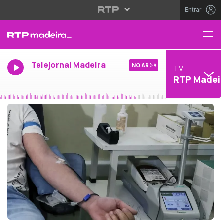
Entrar
Telejornal Madeira
NO AR
TV
RTP Madei