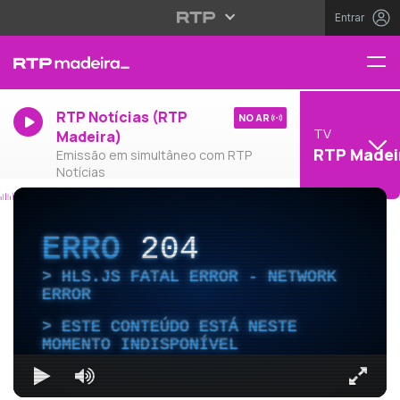
Entrar
RTP Notícias (RTP
NO AR
TV
Madeira)
RTP Madei
Emissão em simultâneo com RTP
Notícias
ERRO
204
HLS.JS FATAL ERROR - NETWORK
ERROR
ESTE CONTEÚDO ESTÁ NESTE
MOMENTO INDISPONÍVEL