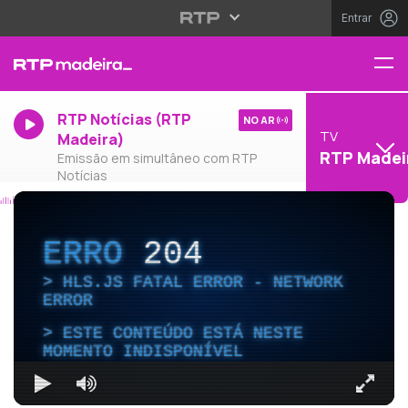
Entrar
RTP Notícias (RTP
NO AR
TV
Madeira)
RTP Madei
Emissão em simultâneo com RTP
Notícias
ERRO
204
HLS.JS FATAL ERROR - NETWORK
ERROR
ESTE CONTEÚDO ESTÁ NESTE
MOMENTO INDISPONÍVEL