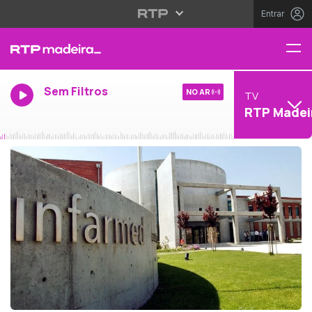
Entrar
Sem Filtros
NO AR
TV
RTP Madei