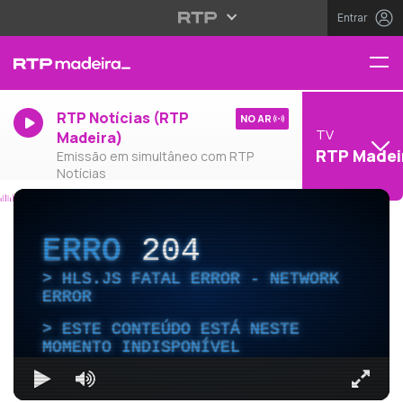
Entrar
RTP Notícias (RTP
NO AR
TV
Madeira)
RTP Madei
Emissão em simultâneo com RTP
Notícias
ERRO
204
HLS.JS FATAL ERROR - NETWORK
ERROR
ESTE CONTEÚDO ESTÁ NESTE
MOMENTO INDISPONÍVEL