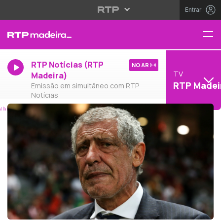
Entrar
RTP Notícias (RTP
NO AR
TV
Madeira)
RTP Madei
Emissão em simultâneo com RTP
Notícias