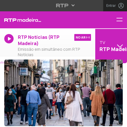
Entrar
RTP Notícias (RTP
NO AR
TV
Madeira)
RTP Madei
Emissão em simultâneo com RTP
Notícias