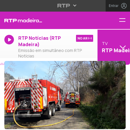
Entrar
RTP Notícias (RTP
NO AR
TV
Madeira)
RTP Madei
Emissão em simultâneo com RTP
Notícias