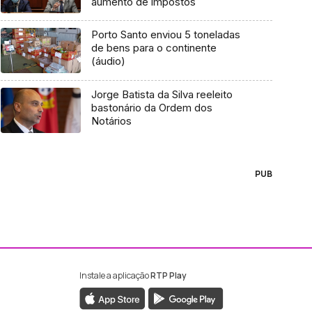
aumento de impostos
Porto Santo enviou 5 toneladas
de bens para o continente
(áudio)
Jorge Batista da Silva reeleito
bastonário da Ordem dos
Notários
PUB
Instale a aplicação
RTP Play
ebook da RTP Madeira
nstagram da RTP Madeira