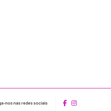
Aceder ao Fac
Aceder ao I
ga-nos nas redes sociais