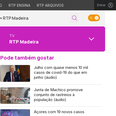
G
RTP ENSINA
RTP ARQUIVOS
Entrar
+ RTP Madeira
TV
RTP Madeira
Pode também gostar
Julho com quase menos 10 mil
casos de covid-19 do que em
junho (áudio)
Junta de Machico promove
conjunto de rastreios à
população (áudio)
Açores com 19 novos casos