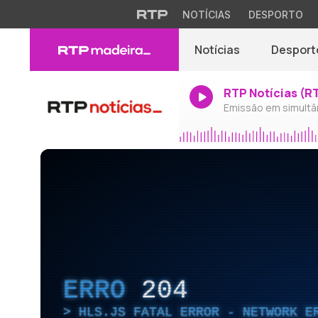
NOTÍCIAS
DESPORTO
Notícias
Desport
RTP Notícias (R
Emissão em simultâ
ERRO
204
HLS.JS FATAL ERROR - NETWORK E