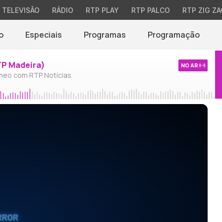
TELEVISÃO
RÁDIO
RTP PLAY
RTP PALCO
RTP ZIG ZA
o
Especiais
Programas
Programação
TP Madeira)
NO AR
neo com RTP Notícias
RROR