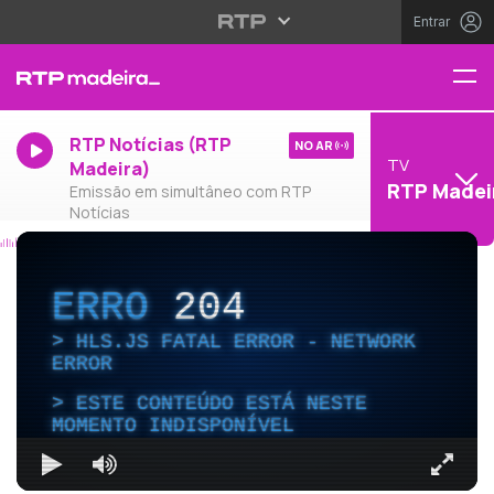
Entrar
RTP Notícias (RTP
NO AR
TV
Madeira)
RTP Madei
Emissão em simultâneo com RTP
Notícias
ERRO
204
HLS.JS FATAL ERROR - NETWORK
ERROR
ESTE CONTEÚDO ESTÁ NESTE
MOMENTO INDISPONÍVEL