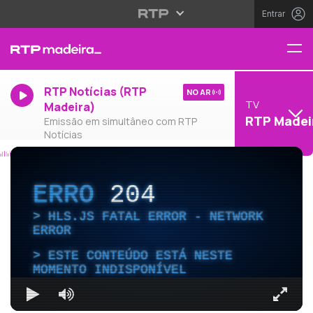
Entrar
RTP Notícias (RTP
NO AR
TV
Madeira)
RTP Madei
Emissão em simultâneo com RTP
Notícias
ERRO
204
HLS.JS FATAL ERROR - NETWORK
ERROR
ESTE CONTEÚDO ESTÁ NESTE
MOMENTO INDISPONÍVEL