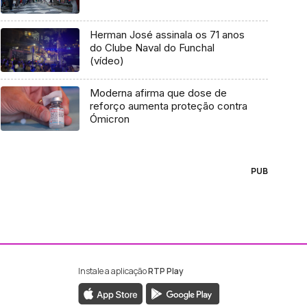
Herman José assinala os 71 anos
do Clube Naval do Funchal
(vídeo)
Moderna afirma que dose de
reforço aumenta proteção contra
Ómicron
PUB
Instale a aplicação
RTP Play
ebook da RTP Madeira
nstagram da RTP Madeira