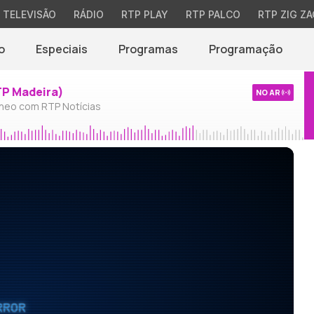
TELEVISÃO
RÁDIO
RTP PLAY
RTP PALCO
RTP ZIG ZA
o
Especiais
Programas
Programação
TP Madeira)
NO AR
neo com RTP Notícias
RROR