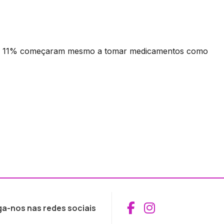
 E 11% começaram mesmo a tomar medicamentos como
Aceder ao Fac
Aceder ao I
ga-nos nas redes sociais