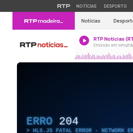
NOTÍCIAS
DESPORTO
Notícias
Desport
RTP Notícias (R
Emissão em simultâ
ERRO
204
HLS.JS FATAL ERROR - NETWORK E