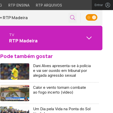
G
RTP ENSINA
RTP ARQUIVOS
Entrar
+ RTP Madeira
TV
RTP Madeira
Pode também gostar
Dani Alves apresenta-se à polícia
e vai ser ouvido em tribunal por
alegada agressão sexual
Calor e vento tornam combate
ao fogo incerto (vídeo)
Um Dia pela Vida na Ponta do Sol