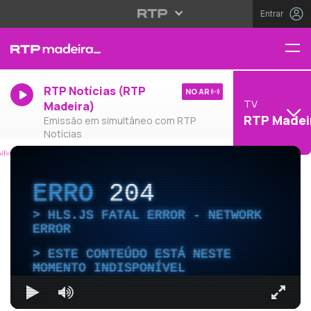
Entrar
RTP Notícias (RTP
NO AR
TV
Madeira)
RTP Madei
Emissão em simultâneo com RTP
Notícias
ERRO
204
HLS.JS FATAL ERROR - NETWORK
ERROR
ESTE CONTEÚDO ESTÁ NESTE
MOMENTO INDISPONÍVEL