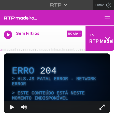
Entrar
Sem Filtros
NO AR
TV
RTP Madei
ERRO
204
HLS.JS FATAL ERROR - NETWORK
ERROR
ESTE CONTEÚDO ESTÁ NESTE
MOMENTO INDISPONÍVEL