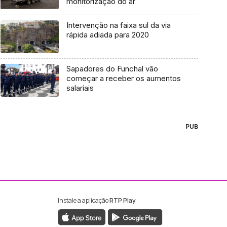
monitorização do ar
Intervenção na faixa sul da via
rápida adiada para 2020
Sapadores do Funchal vão
começar a receber os aumentos
salariais
PUB
Instale a aplicação
RTP Play
ebook da RTP Madeira
nstagram da RTP Madeira