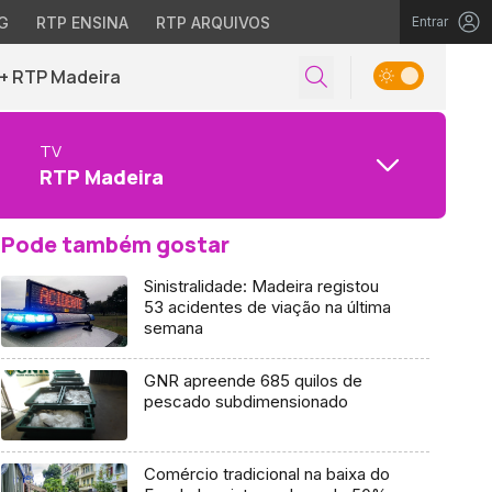
G
RTP ENSINA
RTP ARQUIVOS
Entrar
+ RTP Madeira
TV
RTP Madeira
Pode também gostar
Sinistralidade: Madeira registou
53 acidentes de viação na última
semana
GNR apreende 685 quilos de
pescado subdimensionado
Comércio tradicional na baixa do