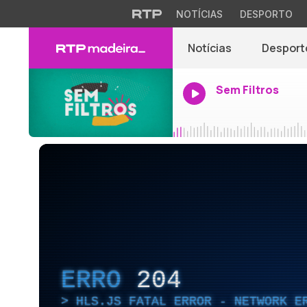
NOTÍCIAS
DESPORTO
Notícias
Desport
Sem Filtros
ERRO
204
HLS.JS FATAL ERROR - NETWORK E