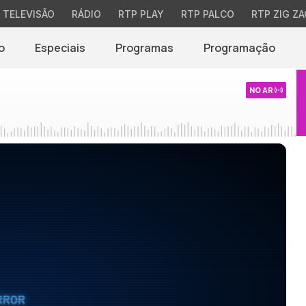
TELEVISÃO
RÁDIO
RTP PLAY
RTP PALCO
RTP ZIG ZA
o
Especiais
Programas
Programação
NO AR
RROR