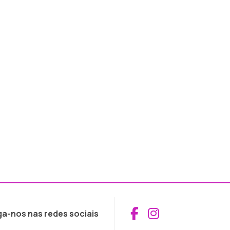
Aceder ao Fac
Aceder ao I
ga-nos nas redes sociais