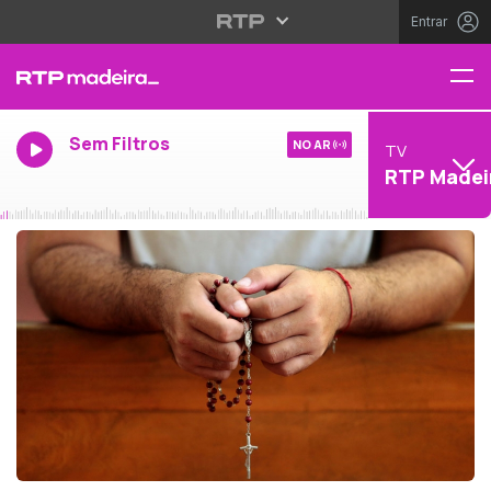
Entrar
Sem Filtros
NO AR
TV
RTP Madei