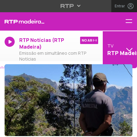
Entrar
RTP Notícias (RTP
NO AR
TV
Madeira)
RTP Madei
Emissão em simultâneo com RTP
Notícias