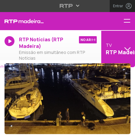
Entrar
RTP Notícias (RTP
NO AR
TV
Madeira)
RTP Madei
Emissão em simultâneo com RTP
Notícias