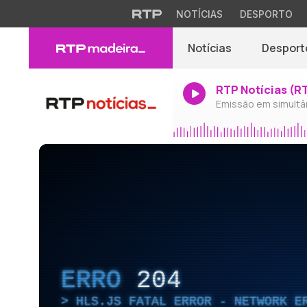
NOTÍCIAS
DESPORTO
Notícias
Desport
RTP Notícias (R
Emissão em simultâ
ERRO
204
HLS.JS FATAL ERROR - NETWORK E