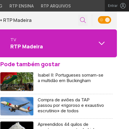
G
RTP ENSINA
RTP ARQUIVOS
Entrar
+ RTP Madeira
TV
RTP Madeira
Pode também gostar
Isabel II: Portugueses somam-se
a multidão em Buckingham
Compra de aviões da TAP
passou por «rigoroso e exaustivo
escrutínio» de todos
Apreendidos 44 quilos de