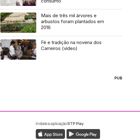
consumo
Mais de três mil árvores e
arbustos foram plantados em
2016
Fé e tradição na novena dos
Carreiros (vídeo)
PUB
Instale a aplicação
RTP Play
ebook da RTP Madeira
nstagram da RTP Madeira