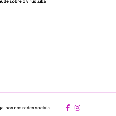
úde sobre o vírus Zika
Aceder ao Fac
Aceder ao I
ga-nos nas redes sociais