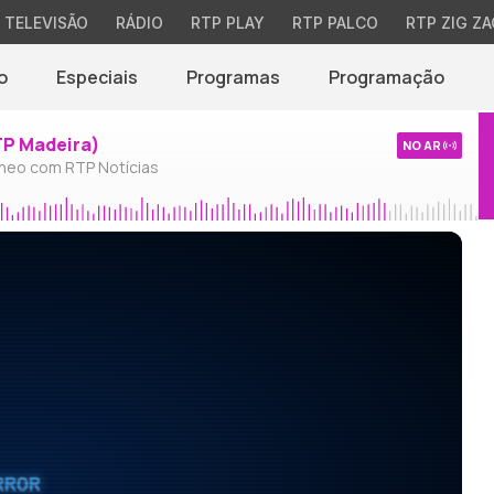
TELEVISÃO
RÁDIO
RTP PLAY
RTP PALCO
RTP ZIG ZA
o
Especiais
Programas
Programação
TP Madeira)
NO AR
neo com RTP Notícias
RROR