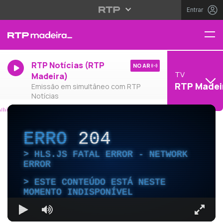
Entrar
RTP Notícias (RTP
NO AR
TV
Madeira)
RTP Madei
Emissão em simultâneo com RTP
Notícias
ERRO
204
HLS.JS FATAL ERROR - NETWORK
ERROR
ESTE CONTEÚDO ESTÁ NESTE
MOMENTO INDISPONÍVEL