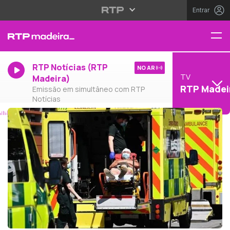
Entrar
RTP Notícias (RTP
NO AR
TV
Madeira)
RTP Madei
Emissão em simultâneo com RTP
Notícias