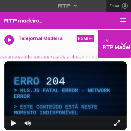
Entrar
Telejornal Madeira
NO AR
TV
RTP Madei
ERRO
204
HLS.JS FATAL ERROR - NETWORK
ERROR
ESTE CONTEÚDO ESTÁ NESTE
MOMENTO INDISPONÍVEL