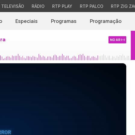
TELEVISÃO
RÁDIO
RTP PLAY
RTP PALCO
RTP ZIG ZA
o
Especiais
Programas
Programação
ira
NO AR
RROR