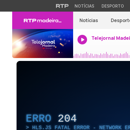
NOTÍCIAS
DESPORTO
Notícias
Desport
Telejornal Made
ERRO
204
HLS.JS FATAL ERROR - NETWORK E