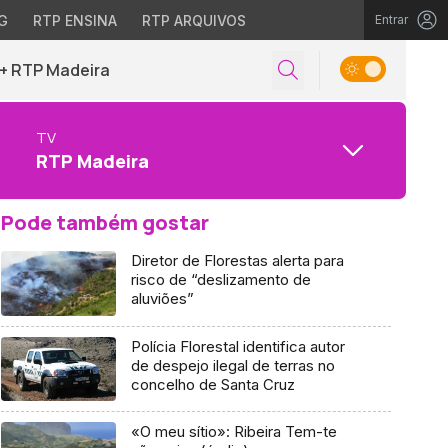
G
RTP ENSINA
RTP ARQUIVOS
Entrar
+ RTP Madeira
TV
RTP Madeira
Pode também gostar
Diretor de Florestas alerta para
risco de “deslizamento de
aluviões”
Polícia Florestal identifica autor
de despejo ilegal de terras no
concelho de Santa Cruz
«O meu sítio»: Ribeira Tem-te