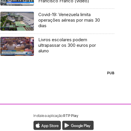
Francisco Franco (vídeo)
Covid-19: Venezuela limita
operações aéreas por mais 30
dias
Livros escolares podem
ultrapassar os 300 euros por
aluno
PUB
Instale a aplicação
RTP Play
ebook da RTP Madeira
nstagram da RTP Madeira