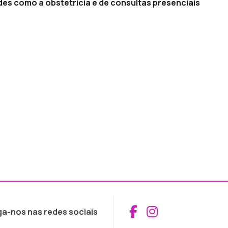
des como a obstetrícia e de consultas presenciais
Aceder ao Fac
Aceder ao I
ga-nos nas redes sociais