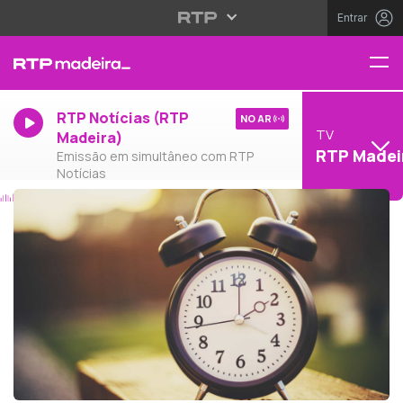
Entrar
RTP Notícias (RTP
NO AR
TV
Madeira)
RTP Madei
Emissão em simultâneo com RTP
Notícias