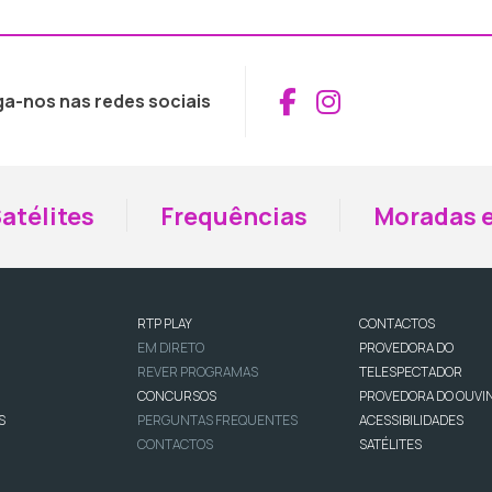
Aceder ao Fac
Aceder ao I
ga-nos nas redes sociais
atélites
Frequências
Moradas e
RTP PLAY
CONTACTOS
EM DIRETO
PROVEDORA DO
REVER PROGRAMAS
TELESPECTADOR
CONCURSOS
PROVEDORA DO OUVI
S
PERGUNTAS FREQUENTES
ACESSIBILIDADES
CONTACTOS
SATÉLITES