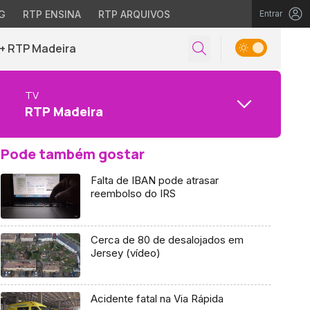
G
RTP ENSINA
RTP ARQUIVOS
Entrar
+ RTP Madeira
TV
RTP Madeira
Pode também gostar
Falta de IBAN pode atrasar
reembolso do IRS
Cerca de 80 de desalojados em
Jersey (vídeo)
Acidente fatal na Via Rápida