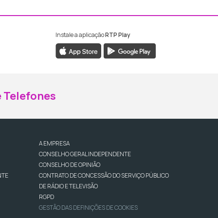
Instale a aplicação
RTP Play
ebook da RTP Madeira
nstagram da RTP Madeira
 Telefones
A EMPRESA
CONSELHO GERAL INDEPENDENTE
CONSELHO DE OPINIÃO
NTE
CONTRATO DE CONCESSÃO DO SERVIÇO PÚBLICO
DE RÁDIO E TELEVISÃO
RGPD
GESTÃO DAS DEFINIÇÕES DE COOKIES