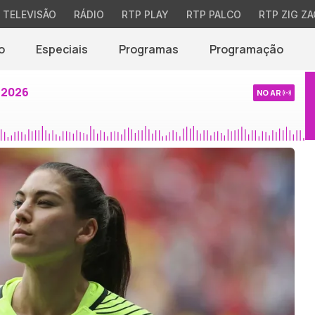
TELEVISÃO
RÁDIO
RTP PLAY
RTP PALCO
RTP ZIG ZA
o
Especiais
Programas
Programação
 2026
NO AR