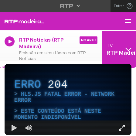
Entrar
RTP Notícias (RTP
NO AR
TV
Madeira)
RTP Madei
Emissão em simultâneo com RTP
Notícias
ERRO
204
HLS.JS FATAL ERROR - NETWORK
ERROR
ESTE CONTEÚDO ESTÁ NESTE
MOMENTO INDISPONÍVEL