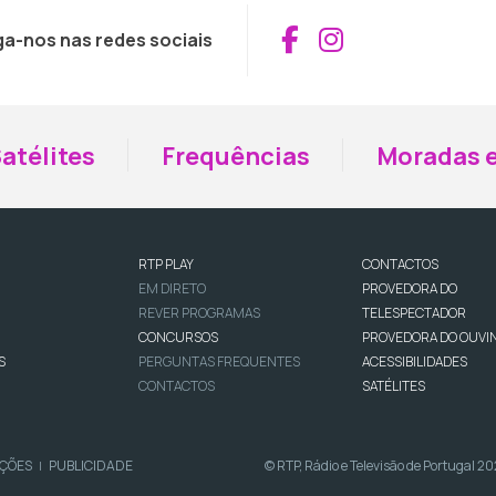
Aceder ao Fac
Aceder ao I
ga-nos nas redes sociais
atélites
Frequências
Moradas e
RTP PLAY
CONTACTOS
EM DIRETO
PROVEDORA DO
REVER PROGRAMAS
TELESPECTADOR
CONCURSOS
PROVEDORA DO OUVI
S
PERGUNTAS FREQUENTES
ACESSIBILIDADES
CONTACTOS
SATÉLITES
IÇÕES
PUBLICIDADE
© RTP, Rádio e Televisão de Portugal 2
|