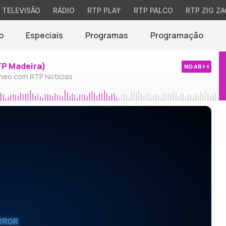
TELEVISÃO
RÁDIO
RTP PLAY
RTP PALCO
RTP ZIG ZA
o
Especiais
Programas
Programação
TP Madeira)
NO AR
neo com RTP Notícias
RROR