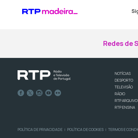
Si
Redes de S
NOTÍCIAS
DESPORTO
TELEVISÃO
RÁDIO
RTP ARQUIVO
RTP ENSINA
POLÍTICA DE PRIVACIDADE
POLÍTICA DE COOKIES
TERMOS E COND
|
|