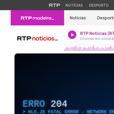
NOTÍCIAS
DESPORTO
Notícias
Desport
RTP Notícias (R
Emissão em simultâ
ERRO
204
HLS.JS FATAL ERROR - NETWORK E