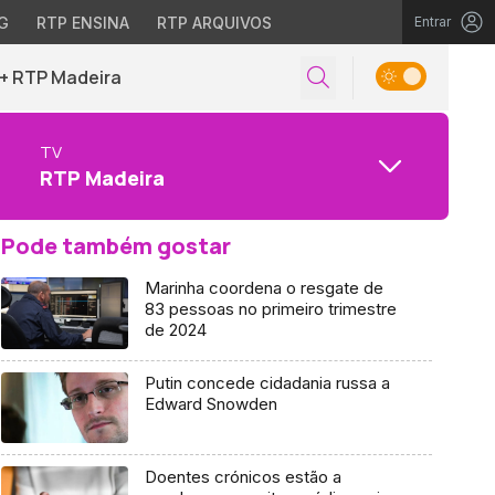
G
RTP ENSINA
RTP ARQUIVOS
Entrar
+ RTP Madeira
TV
RTP Madeira
Pode também gostar
Marinha coordena o resgate de
83 pessoas no primeiro trimestre
de 2024
Putin concede cidadania russa a
Edward Snowden
Doentes crónicos estão a