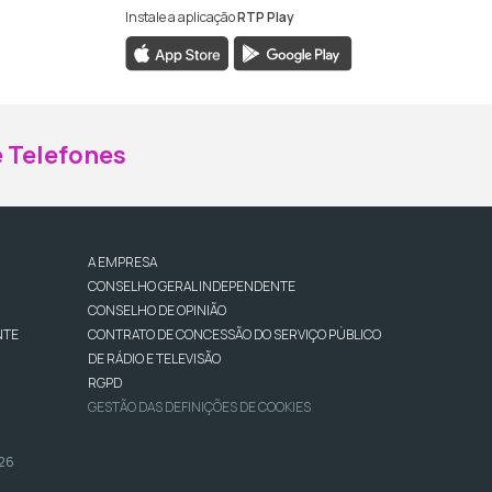
Instale a aplicação
RTP Play
ebook da RTP Madeira
nstagram da RTP Madeira
 Telefones
A EMPRESA
CONSELHO GERAL INDEPENDENTE
CONSELHO DE OPINIÃO
NTE
CONTRATO DE CONCESSÃO DO SERVIÇO PÚBLICO
DE RÁDIO E TELEVISÃO
RGPD
GESTÃO DAS DEFINIÇÕES DE COOKIES
026