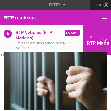
Entrar
RTP Notícias (RTP
NO AR
TV
Madeira)
RTP Madei
Emissão em simultâneo com RTP
Notícias