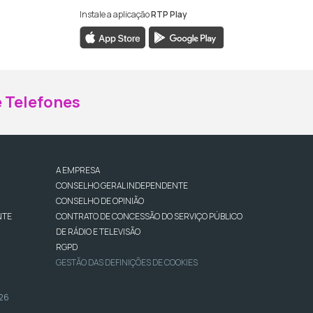
Instale a aplicação
RTP Play
ebook da RTP Madeira
nstagram da RTP Madeira
 Telefones
A EMPRESA
CONSELHO GERAL INDEPENDENTE
CONSELHO DE OPINIÃO
NTE
CONTRATO DE CONCESSÃO DO SERVIÇO PÚBLICO
DE RÁDIO E TELEVISÃO
RGPD
GESTÃO DAS DEFINIÇÕES DE COOKIES
026