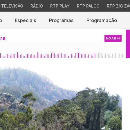
TELEVISÃO
RÁDIO
RTP PLAY
RTP PALCO
RTP ZIG ZA
o
Especiais
Programas
Programação
ira
NO AR