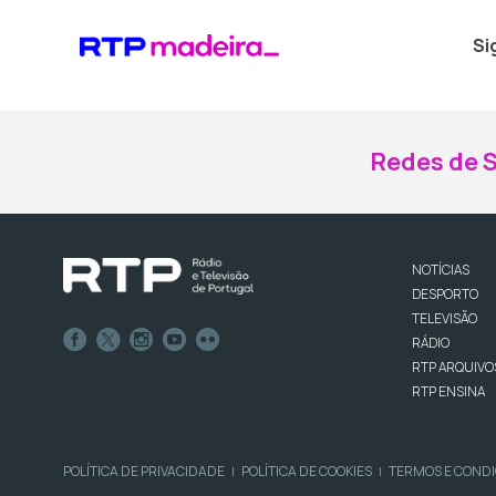
Si
Redes de S
NOTÍCIAS
DESPORTO
TELEVISÃO
RÁDIO
RTP ARQUIVO
RTP ENSINA
POLÍTICA DE PRIVACIDADE
POLÍTICA DE COOKIES
TERMOS E COND
|
|