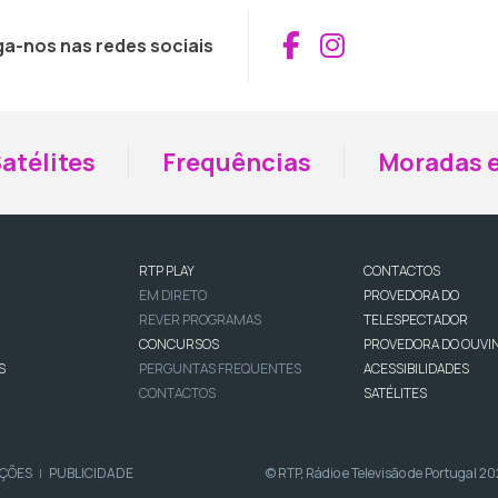
Aceder ao Fac
Aceder ao I
ga-nos nas redes sociais
atélites
Frequências
Moradas e
RTP PLAY
CONTACTOS
EM DIRETO
PROVEDORA DO
REVER PROGRAMAS
TELESPECTADOR
CONCURSOS
PROVEDORA DO OUVI
S
PERGUNTAS FREQUENTES
ACESSIBILIDADES
CONTACTOS
SATÉLITES
IÇÕES
PUBLICIDADE
© RTP, Rádio e Televisão de Portugal 2
|