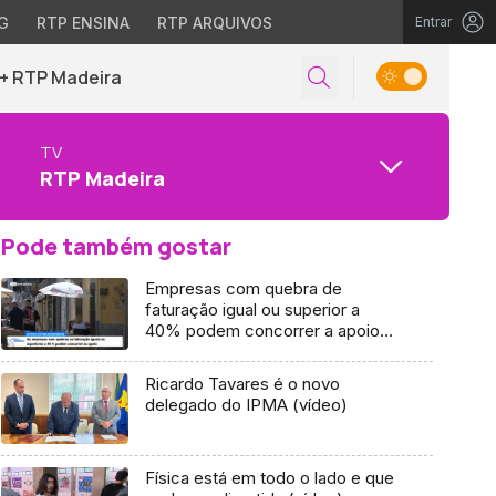
G
RTP ENSINA
RTP ARQUIVOS
Entrar
+ RTP Madeira
TV
RTP Madeira
Pode também gostar
Empresas com quebra de
faturação igual ou superior a
40% podem concorrer a apoio
extraordinário (Vídeo)
Ricardo Tavares é o novo
delegado do IPMA (vídeo)
Física está em todo o lado e que