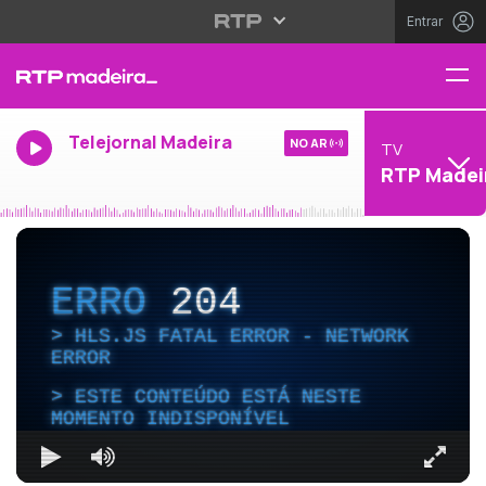
Entrar
Telejornal Madeira
NO AR
TV
RTP Madei
ERRO
204
HLS.JS FATAL ERROR - NETWORK
ERROR
ESTE CONTEÚDO ESTÁ NESTE
MOMENTO INDISPONÍVEL