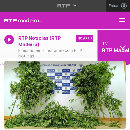
Entrar
RTP Notícias (RTP
NO AR
TV
Madeira)
RTP Madei
Emissão em simultâneo com RTP
Notícias