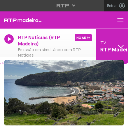
Entrar
RTP Notícias (RTP
NO AR
TV
Madeira)
RTP Madei
Emissão em simultâneo com RTP
Notícias