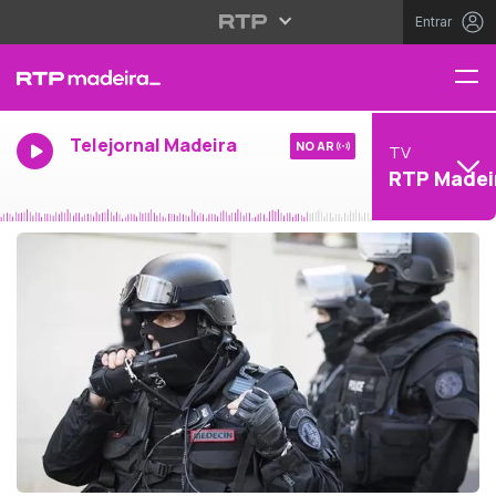
Entrar
Telejornal Madeira
NO AR
TV
RTP Madei