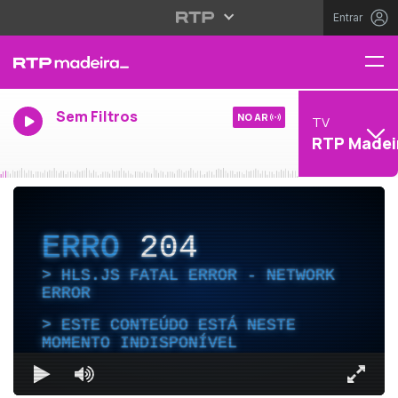
Entrar
Sem Filtros
NO AR
TV
RTP Madei
ERRO
204
HLS.JS FATAL ERROR - NETWORK
ERROR
ESTE CONTEÚDO ESTÁ NESTE
MOMENTO INDISPONÍVEL