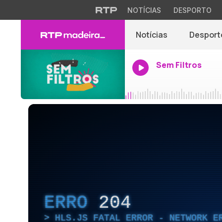
NOTÍCIAS
DESPORTO
Notícias
Desport
Sem Filtros
ERRO
204
HLS.JS FATAL ERROR - NETWORK E