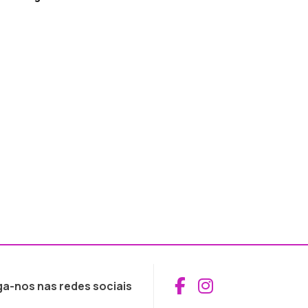
Aceder ao Fac
Aceder ao I
ga-nos nas redes sociais