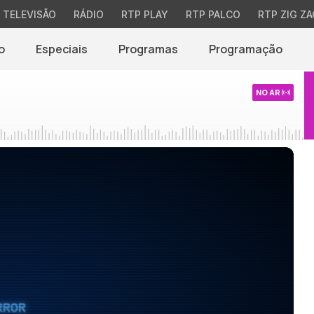
TELEVISÃO
RÁDIO
RTP PLAY
RTP PALCO
RTP ZIG ZA
o
Especiais
Programas
Programação
NO AR
RROR