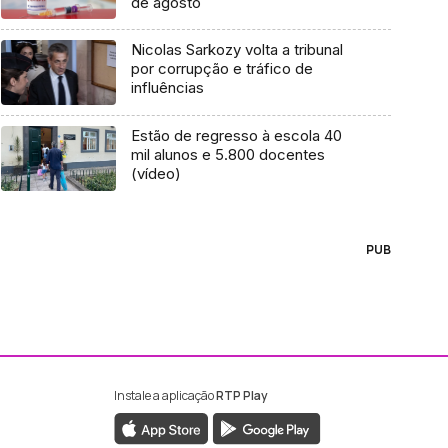
de agosto
Nicolas Sarkozy volta a tribunal
por corrupção e tráfico de
influências
Estão de regresso à escola 40
mil alunos e 5.800 docentes
(vídeo)
PUB
Instale a aplicação
RTP Play
ebook da RTP Madeira
nstagram da RTP Madeira