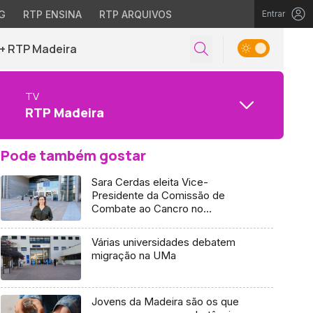
G
RTP ENSINA
RTP ARQUIVOS
Entrar
+ RTP Madeira
TV
RTP Madeira
Pode também gostar
Sara Cerdas eleita Vice-
Presidente da Comissão de
Combate ao Cancro no
Parlamento Europeu (Vídeo)
Várias universidades debatem
migração na UMa
Jovens da Madeira são os que