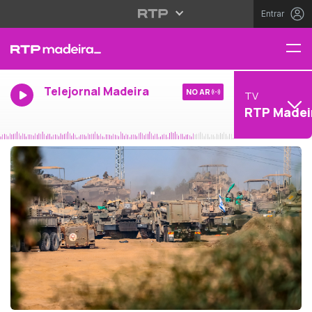
Entrar
Telejornal Madeira
NO AR
TV
RTP Madei