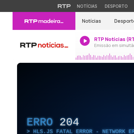
NOTÍCIAS
DESPORTO
Notícias
Desport
RTP Notícias (R
Emissão em simultâ
ERRO
204
HLS.JS FATAL ERROR - NETWORK E