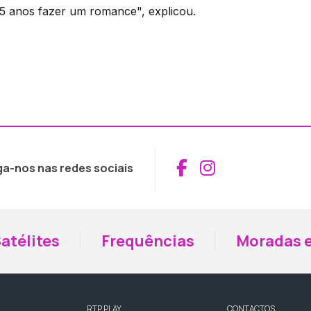
5 anos fazer um romance", explicou.
Aceder ao Fac
Aceder ao I
ga-nos nas redes sociais
atélites
Frequências
Moradas e
RTP PLAY
CONTACTOS