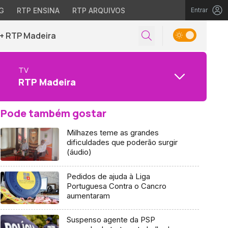
G
RTP ENSINA
RTP ARQUIVOS
Entrar
+ RTP Madeira
TV
RTP Madeira
Pode também gostar
Milhazes teme as grandes
dificuldades que poderão surgir
(áudio)
Pedidos de ajuda à Liga
Portuguesa Contra o Cancro
aumentaram
Suspenso agente da PSP