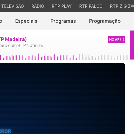
TELEVISÃO
RÁDIO
RTP PLAY
RTP PALCO
RTP ZIG ZA
o
Especiais
Programas
Programação
TP Madeira)
NO AR
neo com RTP Notícias
RROR