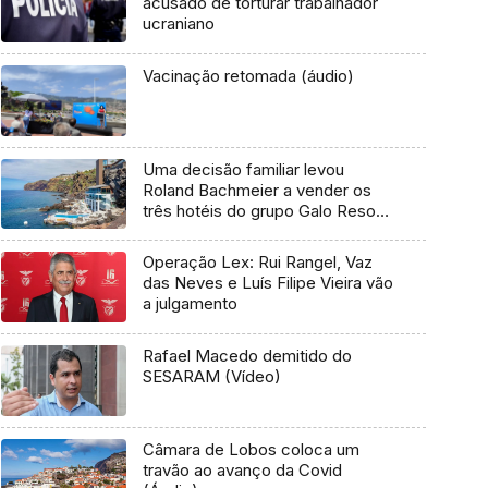
acusado de torturar trabalhador
ucraniano
Vacinação retomada (áudio)
Uma decisão familiar levou
Roland Bachmeier a vender os
três hotéis do grupo Galo Resort
(Vídeo)
Operação Lex: Rui Rangel, Vaz
das Neves e Luís Filipe Vieira vão
a julgamento
Rafael Macedo demitido do
SESARAM (Vídeo)
Câmara de Lobos coloca um
travão ao avanço da Covid