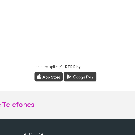
Instale a aplicação
RTP Play
ebook da RTP Madeira
nstagram da RTP Madeira
 Telefones
A EMPRESA