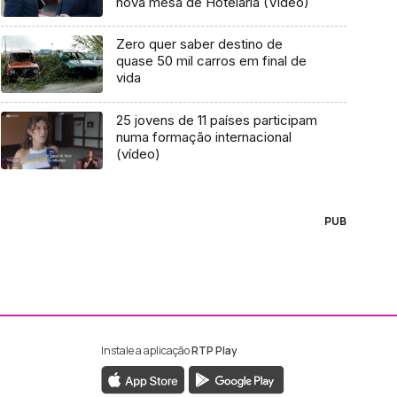
nova mesa de Hotelaria (Vídeo)
Zero quer saber destino de
quase 50 mil carros em final de
vida
25 jovens de 11 países participam
numa formação internacional
(vídeo)
PUB
Instale a aplicação
RTP Play
ebook da RTP Madeira
nstagram da RTP Madeira