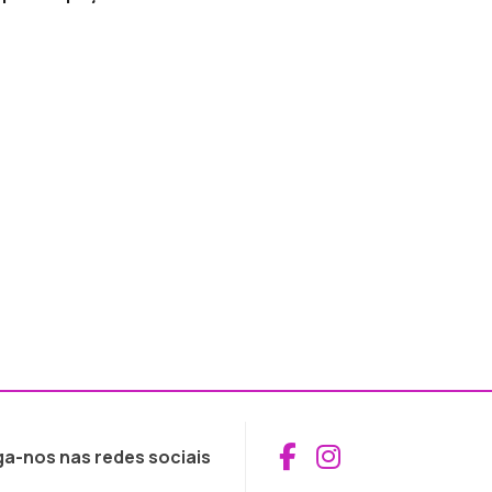
Aceder ao Fac
Aceder ao I
ga-nos nas redes sociais