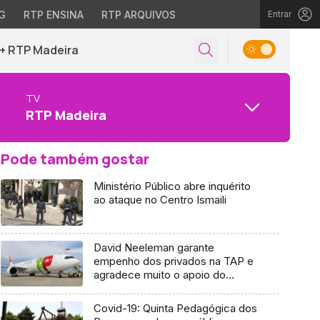
G
RTP ENSINA
RTP ARQUIVOS
Entrar
+ RTP Madeira
TV
RTP Madeira
Pode também gostar
Ministério Público abre inquérito
ao ataque no Centro Ismaili
David Neeleman garante
empenho dos privados na TAP e
agradece muito o apoio do
Estado
Covid-19: Quinta Pedagógica dos