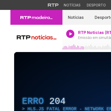
NOTÍCIAS
DESPORTO
Notícias
Desport
RTP Notícias (R
Emissão em simultâ
ERRO
204
HLS.JS FATAL ERROR - NETWORK E