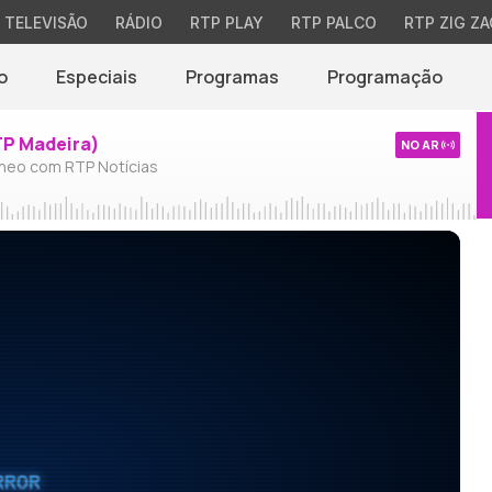
TELEVISÃO
RÁDIO
RTP PLAY
RTP PALCO
RTP ZIG ZA
o
Especiais
Programas
Programação
TP Madeira)
NO AR
neo com RTP Notícias
RROR