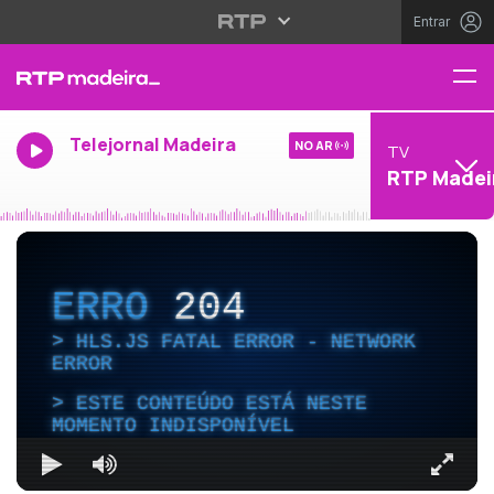
Entrar
Telejornal Madeira
NO AR
TV
RTP Madei
ERRO
204
HLS.JS FATAL ERROR - NETWORK
ERROR
ESTE CONTEÚDO ESTÁ NESTE
MOMENTO INDISPONÍVEL