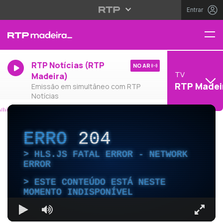
Entrar
RTP Notícias (RTP
NO AR
TV
Madeira)
RTP Madei
Emissão em simultâneo com RTP
Notícias
ERRO
204
HLS.JS FATAL ERROR - NETWORK
ERROR
ESTE CONTEÚDO ESTÁ NESTE
MOMENTO INDISPONÍVEL