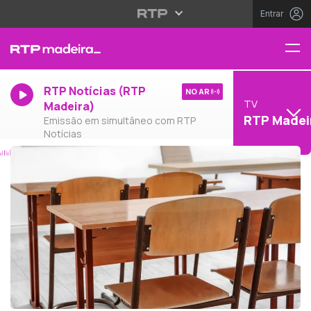
Entrar
RTP Notícias (RTP
NO AR
TV
Madeira)
RTP Madei
Emissão em simultâneo com RTP
Notícias