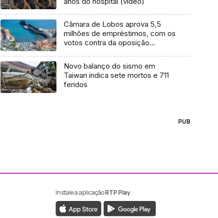
anos do hospital (vídeo)
Câmara de Lobos aprova 5,5
milhões de empréstimos, com os
votos contra da oposição
(Vídeo)
Novo balanço do sismo em
Taiwan indica sete mortos e 711
feridos
PUB
Instale a aplicação
RTP Play
ebook da RTP Madeira
nstagram da RTP Madeira