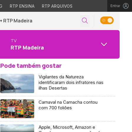
G
RTP ENSINA
RTP ARQUIVOS
Entrar
+ RTP Madeira
TV
RTP Madeira
Pode também gostar
Vigilantes da Natureza
identificaram dois infratores nas
ilhas Desertas
Carnaval na Camacha contou
com 700 foliões
Apple, Microsoft, Amazon e