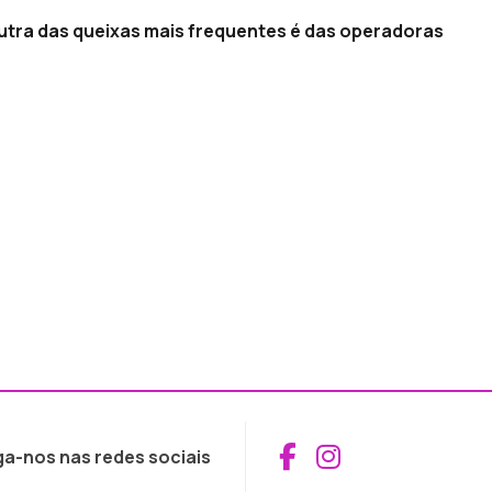
tra das queixas mais frequentes é das operadoras
Aceder ao Fac
Aceder ao I
ga-nos nas redes sociais