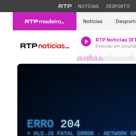
NOTÍCIAS
DESPORTO
Notícias
Desport
RTP Notícias (R
Emissão em simultâ
ERRO
204
HLS.JS FATAL ERROR - NETWORK E