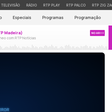
TELEVISÃO
RÁDIO
RTP PLAY
RTP PALCO
RTP ZIG ZA
o
Especiais
Programas
Programação
TP Madeira)
NO AR
neo com RTP Notícias
RROR